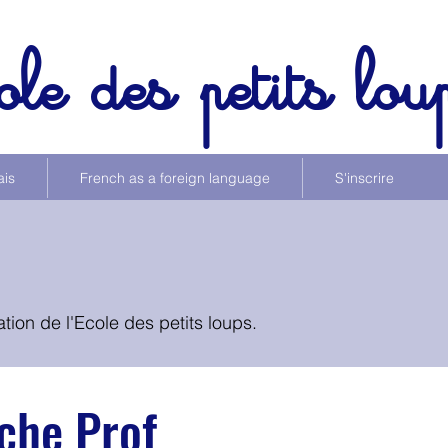
ole des petits lou
ais
French as a foreign language
S'inscrire
tion de l'Ecole des petits loups.
iche Prof