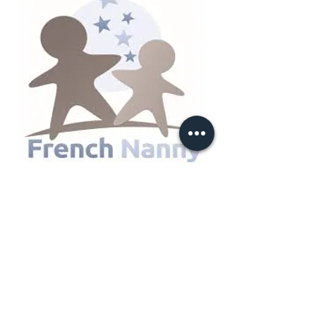
French Nanny
Trouvez votre nounou
francophone, anglophone ou
multilingues avec French Nanny