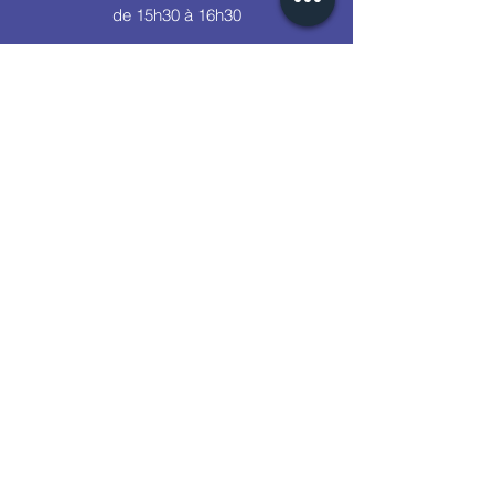
de 15h30 à 16h30
Tufnell Park - Tufnell Park
Primary Schol
Cours Maternelle
(Reception)
Mercredi
de 16h30 à 17h45
Cours CP1